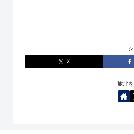
シ
X
旅北を