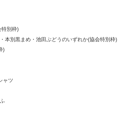
特別枠)
・本別黒まめ・池田ぶどうのいずれか(協会特別枠)
)
シャツ
ふ