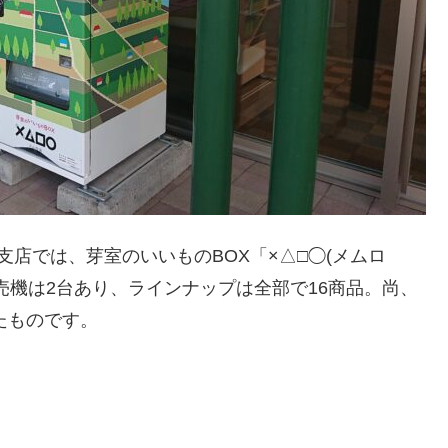
店では、芽室のいいものBOX「×△□◯(メムロ
売機は2台あり、ラインナップは全部で16商品。尚、
たものです。