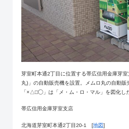
芽室町本通2丁目に位置する帯広信用金庫芽室支
丸)」の自動販売機を設置。メムロ丸の自動販
「×△□◯」は「メ・ム・ロ・マル」を図化し
帯広信用金庫芽室支店
北海道芽室町本通2丁目20-1 [
地図
]