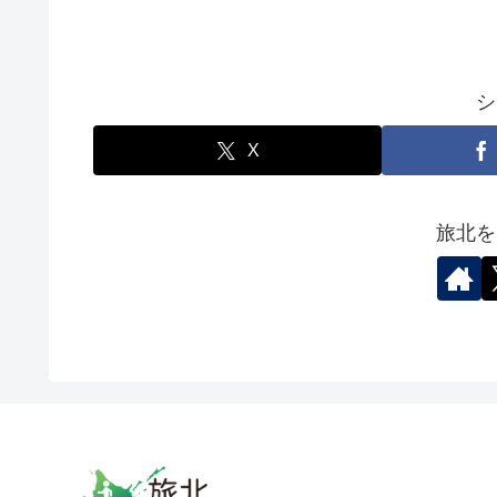
シ
X
旅北を