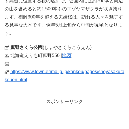
す高台に位置する桜の名所で、公園内には約700本と周辺
の山を含めると約1,500本ものエゾヤマザクラが咲き誇り
ます。樹齢300年を超える夫婦桜は、訪れる人々を魅了す
る見事な大木です。例年5月上旬から中旬が見頃となりま
す。
庶野さくら公園
(しょやさくらこうえん)
北海道えりも町庶野550 [
地図
]
https://www.town.erimo.lg.jp/kankou/pages/shoyasakura
kouen.html
スポンサーリンク