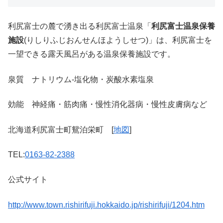
利尻富士の麓で湧き出る利尻富士温泉「
利尻富士温泉保養
施設
(りしりふじおんせんほようしせつ)」は、利尻富士を
一望できる露天風呂がある温泉保養施設です。
泉質 ナトリウム-塩化物・炭酸水素塩泉
効能 神経痛・筋肉痛・慢性消化器病・慢性皮膚病など
北海道利尻富士町鴛泊栄町 [
地図
]
TEL:
0163-82-2388
公式サイト
http://www.town.rishirifuji.hokkaido.jp/rishirifuji/1204.htm