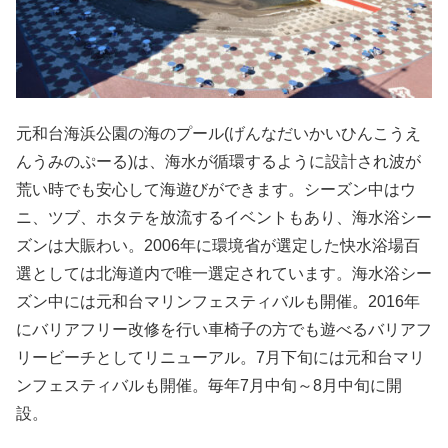
元和台海浜公園の海のプール(げんなだいかいひんこうえ
んうみのぷーる)は、海水が循環するように設計され波が
荒い時でも安心して海遊びができます。シーズン中はウ
ニ、ツブ、ホタテを放流するイベントもあり、海水浴シー
ズンは大賑わい。2006年に環境省が選定した快水浴場百
選としては北海道内で唯一選定されています。海水浴シー
ズン中には元和台マリンフェスティバルも開催。2016年
にバリアフリー改修を行い車椅子の方でも遊べるバリアフ
リービーチとしてリニューアル。7月下旬には元和台マリ
ンフェスティバルも開催。毎年7月中旬～8月中旬に開
設。