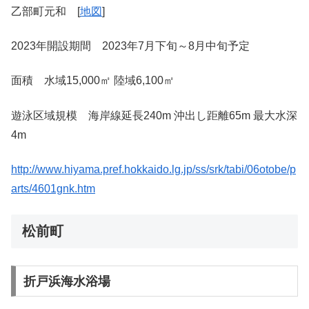
乙部町元和 [
地図
]
2023年開設期間 2023年7月下旬～8月中旬予定
面積 水域15,000㎡ 陸域6,100㎡
遊泳区域規模 海岸線延長240m 沖出し距離65m 最大水深
4m
http://www.hiyama.pref.hokkaido.lg.jp/ss/srk/tabi/06otobe/p
arts/4601gnk.htm
松前町
折戸浜海水浴場