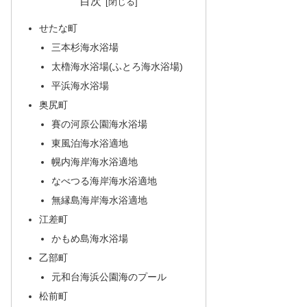
目次
せたな町
三本杉海水浴場
太櫓海水浴場(ふとろ海水浴場)
平浜海水浴場
奥尻町
賽の河原公園海水浴場
東風泊海水浴適地
幌内海岸海水浴適地
なべつる海岸海水浴適地
無縁島海岸海水浴適地
江差町
かもめ島海水浴場
乙部町
元和台海浜公園海のプール
松前町