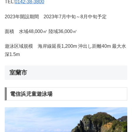
TEL:
0142-38-3800
2023年開設期間 2023年7月中旬～8月中旬予定
面積 水域48,000㎡ 陸域36,000㎡
遊泳区域規模 海岸線延長1,200m 沖出し距離40m 最大水
深1.5m
室蘭市
電信浜児童遊泳場