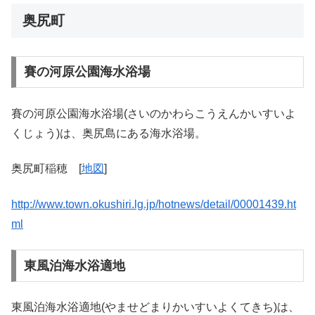
奥尻町
賽の河原公園海水浴場
賽の河原公園海水浴場(さいのかわらこうえんかいすいよ
くじょう)は、奥尻島にある海水浴場。
奥尻町稲穂 [
地図
]
http://www.town.okushiri.lg.jp/hotnews/detail/00001439.ht
ml
東風泊海水浴適地
東風泊海水浴適地(やませどまりかいすいよくてきち)は、