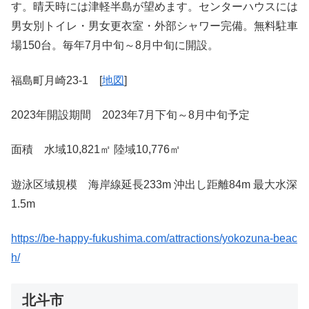
す。晴天時には津軽半島が望めます。センターハウスには
男女別トイレ・男女更衣室・外部シャワー完備。無料駐車
場150台。毎年7月中旬～8月中旬に開設。
福島町月崎23-1 [
地図
]
2023年開設期間 2023年7月下旬～8月中旬予定
面積 水域10,821㎡ 陸域10,776㎡
遊泳区域規模 海岸線延長233m 沖出し距離84m 最大水深
1.5m
https://be-happy-fukushima.com/attractions/yokozuna-beac
h/
北斗市