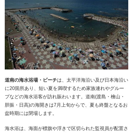
道南の海水浴場・ビーチ
は、太平洋海沿い及び日本海沿い
に20箇所あり、短い夏を満喫するため家族連れやグルー
プなどの海水浴客が訪れ賑わいます。道南(渡島・檜山・
胆振・日高)の海開きは7月上旬からで、夏も終盤となるお
盆時期には閉場します。
海水浴は、海面が標旗や浮きで区切られた監視員が配置さ