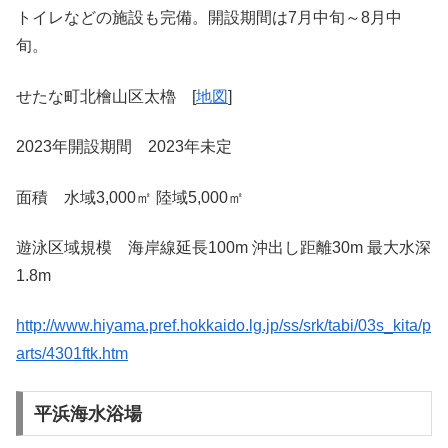
トイレなどの施設も完備。開設期間は7月中旬～8月中
旬。
せたな町北檜山区太櫓 [
地図
]
2023年開設期間 2023年未定
面積 水域3,000㎡ 陸域5,000㎡
遊泳区域規模 海岸線延長100m 沖出し距離30m 最大水深
1.8m
http://www.hiyama.pref.hokkaido.lg.jp/ss/srk/tabi/03s_kita/p
arts/4301ftk.htm
平浜海水浴場