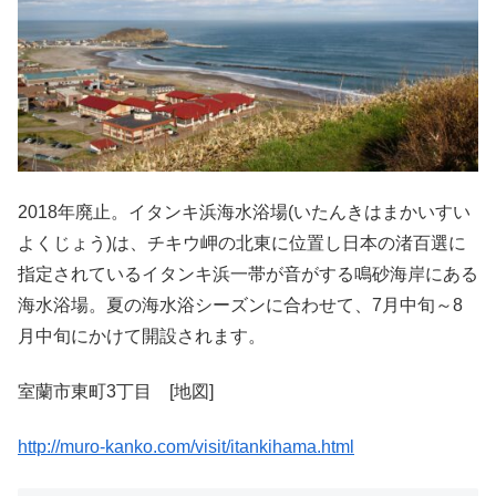
2018年廃止。イタンキ浜海水浴場(いたんきはまかいすい
よくじょう)は、チキウ岬の北東に位置し日本の渚百選に
指定されているイタンキ浜一帯が音がする鳴砂海岸にある
海水浴場。夏の海水浴シーズンに合わせて、7月中旬～8
月中旬にかけて開設されます。
室蘭市東町3丁目 [地図]
http://muro-kanko.com/visit/itankihama.html