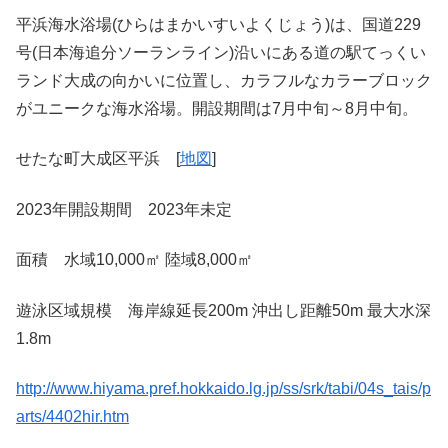
平浜海水浴場(ひらはまかいすいよくじょう)は、国道229
号(日本海追分ソーランライン)沿いにある道の駅てっくい
ランド大成の向かいに位置し、カラフルなカラーブロック
がユニークな海水浴場。開設期間は7月中旬～8月中旬。
せたな町大成区平浜 [
地図
]
2023年開設期間 2023年未定
面積 水域10,000㎡ 陸域8,000㎡
遊泳区域規模 海岸線延長200m 沖出し距離50m 最大水深
1.8m
http://www.hiyama.pref.hokkaido.lg.jp/ss/srk/tabi/04s_tais/p
arts/4402hir.htm