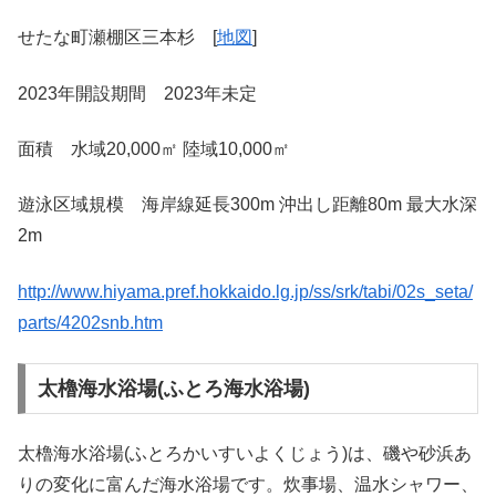
せたな町瀬棚区三本杉 [
地図
]
2023年開設期間 2023年未定
面積 水域20,000㎡ 陸域10,000㎡
遊泳区域規模 海岸線延長300m 沖出し距離80m 最大水深
2m
http://www.hiyama.pref.hokkaido.lg.jp/ss/srk/tabi/02s_seta/
parts/4202snb.htm
太櫓海水浴場(ふとろ海水浴場)
太櫓海水浴場(ふとろかいすいよくじょう)は、磯や砂浜あ
りの変化に富んだ海水浴場です。炊事場、温水シャワー、