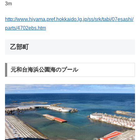
3m
http://www.hiyama.pref.hokkaido.lg.jp/ss/srk/tabi/07esashi/
parts/4702ebs.htm
乙部町
元和台海浜公園海のプール