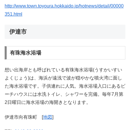
http://www.town.toyoura.hokkaido.jp/hotnews/detail/00000
351.html
伊達市
有珠海水浴場
想い出海岸とも呼ばれている有珠海水浴場(うすかいすい
よくじょう)は、海浜が遠浅で波が穏やかな噴火湾に面し
た海水浴場です。子供連れに人気。海水浴場入口にあるビ
ーチハウスには水洗トイレ、シャワーを完備。毎年7月第
2日曜日に海水浴場の海開きとなります。
伊達市向有珠町 [
地図
]