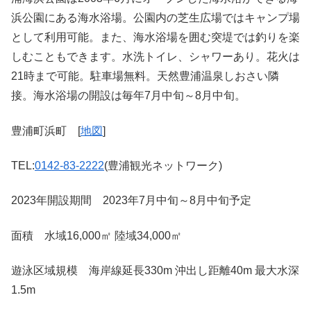
浜公園にある海水浴場。公園内の芝生広場ではキャンプ場
として利用可能。また、海水浴場を囲む突堤では釣りを楽
しむこともできます。水洗トイレ、シャワーあり。花火は
21時まで可能。駐車場無料。天然豊浦温泉しおさい隣
接。海水浴場の開設は毎年7月中旬～8月中旬。
豊浦町浜町 [
地図
]
TEL:
0142-83-2222
(豊浦観光ネットワーク)
2023年開設期間 2023年7月中旬～8月中旬予定
面積 水域16,000㎡ 陸域34,000㎡
遊泳区域規模 海岸線延長330m 沖出し距離40m 最大水深
1.5m