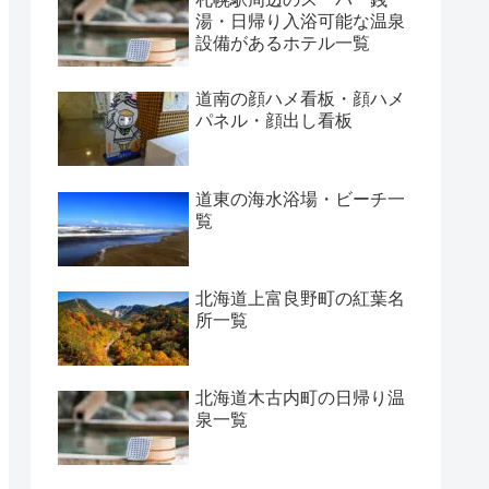
湯・日帰り入浴可能な温泉
設備があるホテル一覧
道南の顔ハメ看板・顔ハメ
パネル・顔出し看板
道東の海水浴場・ビーチ一
覧
北海道上富良野町の紅葉名
所一覧
北海道木古内町の日帰り温
泉一覧