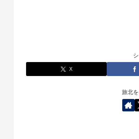
シ
X
旅北を