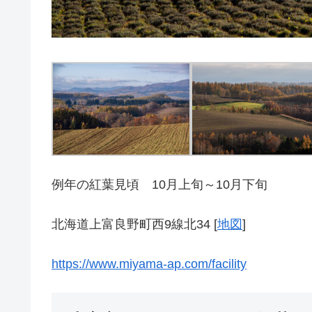
例年の紅葉見頃 10月上旬～10月下旬
北海道上富良野町西9線北34 [
地図
]
https://www.miyama-ap.com/facility